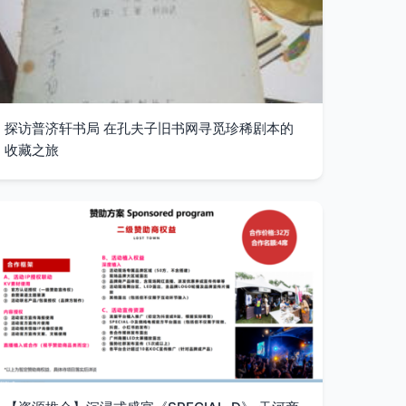
探访普济轩书局 在孔夫子旧书网寻觅珍稀剧本的
收藏之旅