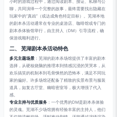
小时的游戏过程中，通过阅读剧本、搜证、私聊与公
聊，共同演绎一个完整的故事，最终需要找出隐藏在
玩家中的“真凶”（或达成角色特定目标）。芜湖本地
的剧本杀活动通常在专业的桌游店、咖啡馆或专门的
剧本杀体验馆举行，由主持人（DM）引导流程，确
保游戏顺利进行。
二、 芜湖剧本杀活动特色
多元主题场景
：芜湖的剧本杀场馆提供了丰富的剧本
选择，从硬核烧脑的推理本到情感沉浸的哭哭本，从
欢乐搞笑的机制本到毛骨悚然的恐怖本，满足不同玩
家的偏好。许多场馆还配备了精致的实景布景与服装
道具，如复古厅堂、幽暗密室等，极大增强了代入
感。
专业主持与优质服务
：一个优秀的DM是剧本杀体验
的灵魂。芜湖不少场馆拥有经验丰富的主持人，他们
不仅能流畅控场、适时推动剧情，还能通过演绎渲染