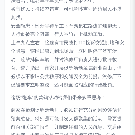
法进站，电动车在车流中穿梭险象环生。
噪音扰民：持续鸣笛声、司机争吵声让周边居民不堪
其扰。
安全隐患：部分等待车主下车聚集在路边抽烟聊天，
人行道被完全阻塞，行人被迫走上机动车道。
上午九点左右，接连有市民拨打110投诉交通拥堵和安
全隐患。辖区民警赶到现场后，立即叫停了洗车活
动，疏散排队车辆，并对汽修厂负责人进行批评教
育。警方指出，商家开展促销活动虽属商业自由，但
必须以不影响公共秩序和交通安全为前提。汽修厂不
仅被要求立即整改，还可能面临相应的行政处罚。
这场“翻车”的营销活动给我们带来多重思考：
商家在策划促销活动时，必须进行充分的风险评估和
预案准备。特别是可能引发人群聚集的活动，需要提
前向相关部门报备，并制定详细的人员疏导、交通组