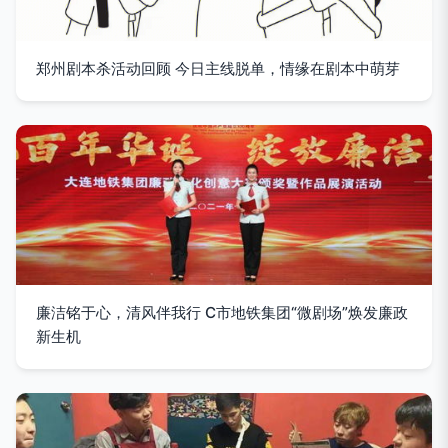
郑州剧本杀活动回顾 今日主线脱单，情缘在剧本中萌芽
廉洁铭于心，清风伴我行 C市地铁集团“微剧场”焕发廉政
新生机