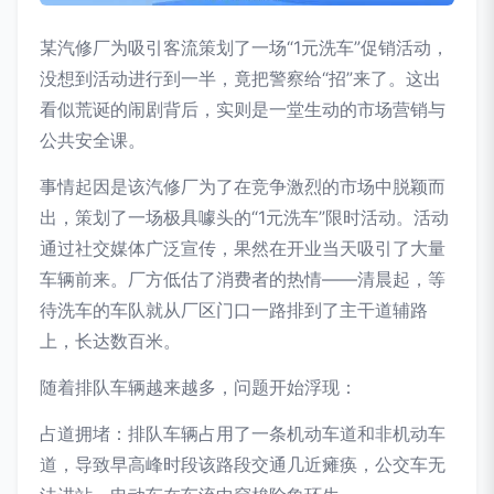
某汽修厂为吸引客流策划了一场“1元洗车”促销活动，
没想到活动进行到一半，竟把警察给“招”来了。这出
看似荒诞的闹剧背后，实则是一堂生动的市场营销与
公共安全课。
事情起因是该汽修厂为了在竞争激烈的市场中脱颖而
出，策划了一场极具噱头的“1元洗车”限时活动。活动
通过社交媒体广泛宣传，果然在开业当天吸引了大量
车辆前来。厂方低估了消费者的热情——清晨起，等
待洗车的车队就从厂区门口一路排到了主干道辅路
上，长达数百米。
随着排队车辆越来越多，问题开始浮现：
占道拥堵：排队车辆占用了一条机动车道和非机动车
道，导致早高峰时段该路段交通几近瘫痪，公交车无