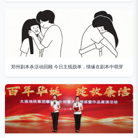
郑州剧本杀活动回顾 今日主线脱单，情缘在剧本中萌芽