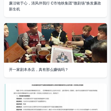
廉洁铭于心，清风伴我行 C市地铁集团“微剧场”焕发廉政
新生机
开一家剧本杀店，真有那么赚钱吗？