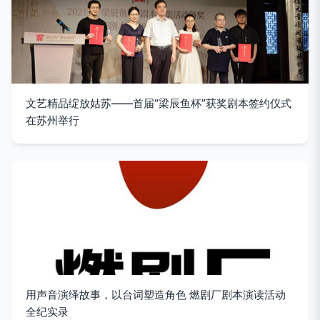
文艺精品绽放姑苏——首届“梁辰鱼杯”获奖剧本签约仪式
在苏州举行
用声音演绎故事，以台词塑造角色 燃剧厂剧本演读活动
全纪实录