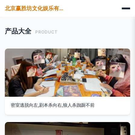
北京赢胜坊文化娱乐有限公司
产品大全
PRODUCT
密室逃脱向左,剧本杀向右,狼人杀踟蹰不前