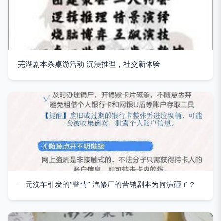
芜湖剧本杀桌游活动 沉浸推理，社交新体验
一元洗车引发的“警情” 汽修厂的营销剧本为何演砸了？