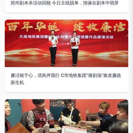
郑州剧本杀活动回顾 今日主线脱单，情缘在剧本中萌芽
廉洁铭于心，清风伴我行 C市地铁集团“微剧场”焕发廉政
新生机