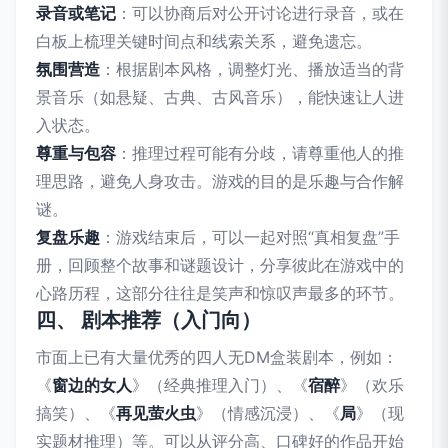
录音或笔记
：可以协商后对公开讨论进行录音，或在
白板上梳理关键时间点和线索关系，避免遗忘。
氛围营造
：根据剧本风格，调整灯光、播放适当的背
景音乐（如悬疑、古典、古风音乐），能快速让人进
入状态。
尊重与包容
：推理过程可能有分歧，请尊重他人的推
理思路，避免人身攻击。游戏的目的是乐趣与合作解
谜。
复盘乐趣
：游戏结束后，可以一起对照“真相复盘”手
册，回顾整个故事和谜题设计，分享彼此在游戏中的
心路历程，这部分往往是笑声和惊叹声最多的环节。
四、 剧本推荐（入门向）
市面上已有大量优秀的四人无DM盒装剧本，例如：
《
窗边的女人
》（经典推理入门）、《
宿醉
》（欢乐
搞笑）、《
再见萤火虫
》（情感沉浸）、《
局
》（现
实题材推理）等。可以从评分高、口碑好的作品开始