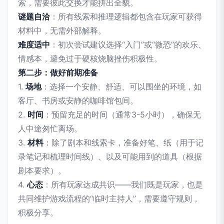
索，需要彼此交换才能拼出全貌。
谜题自洽
：所有线索和推理逻辑都包含在玩家可获得
材料中，无需外部解释。
难度适中
：初次尝试建议选择“入门”或“微恐”的欢乐、
情感本，避免过于硬核烧脑挫伤积极性。
第二步：做好前期准备
1.
场地
：选择一个安静、舒适、可以围坐的环境，如
客厅、书房或安静的咖啡馆包间。
2.
时间
：预留充足的时间（通常3-5小时），确保无
人中途匆忙离场。
3.
材料
：除了剧本和线索卡，准备好笔、纸（用于记
录笔记和梳理时间线）、以及可能用到的道具（根据
剧本要求）。
4.
心态
：所有玩家达成共识——我们既是玩家，也是
共同维护游戏流程的“临时主持人”，需要遵守规则，
积极分享。