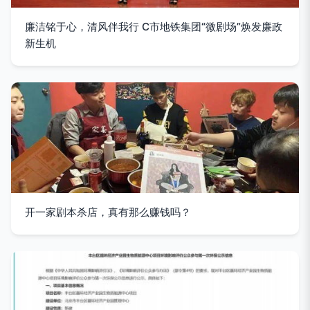
廉洁铭于心，清风伴我行 C市地铁集团“微剧场”焕发廉政
新生机
开一家剧本杀店，真有那么赚钱吗？