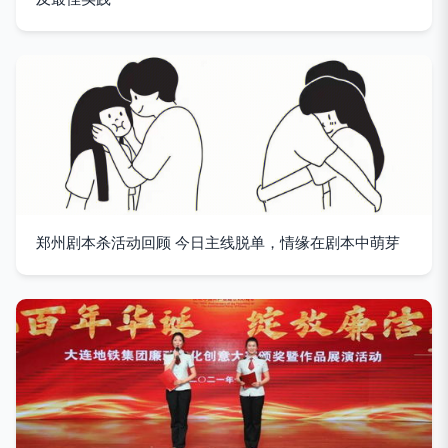
郑州剧本杀活动回顾 今日主线脱单，情缘在剧本中萌芽